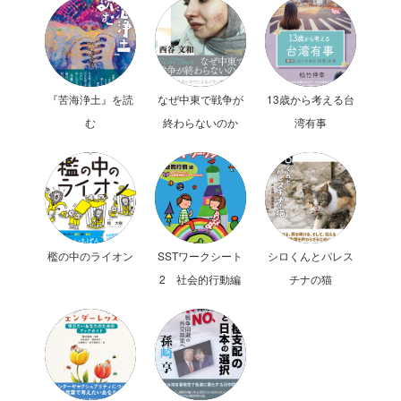
『苦海浄土』を読
なぜ中東で戦争が
13歳から考える台
む
終わらないのか
湾有事
檻の中のライオン
SSTワークシート
シロくんとパレス
2 社会的行動編
チナの猫