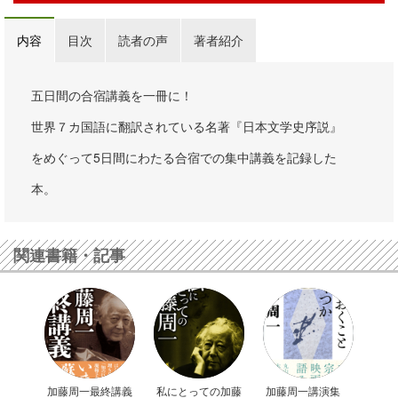
内容
目次
読者の声
著者紹介
五日間の合宿講義を一冊に！
世界７カ国語に翻訳されている名著『日本文学史序説』
をめぐって5日間にわたる合宿での集中講義を記録した
本。
関連書籍・記事
加藤周一最終講義
私にとっての加藤
加藤周一講演集