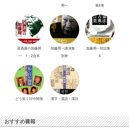
周一
第4巻
居酒屋の加藤周
加藤周一講演集
加藤周一対話集
一 1・2合本
別巻
6
どう拓く日中関係
漢字・漢語・漢詩
おすすめ書籍