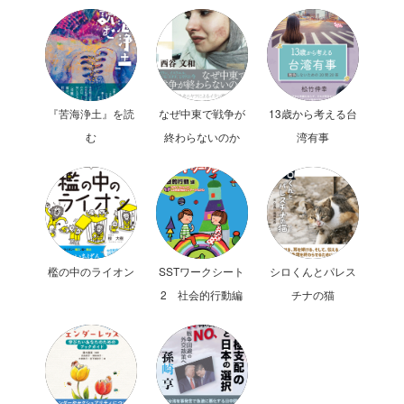
『苦海浄土』を読
なぜ中東で戦争が
13歳から考える台
む
終わらないのか
湾有事
檻の中のライオン
SSTワークシート
シロくんとパレス
2 社会的行動編
チナの猫