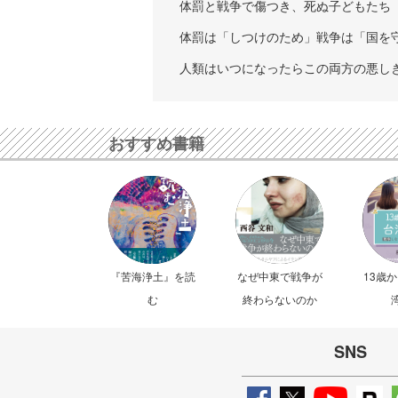
体罰と戦争で傷つき、死ぬ子どもたち
体罰は「しつけのため」戦争は「国を
人類はいつになったらこの両方の悪し
おすすめ書籍
『苦海浄土』を読
なぜ中東で戦争が
13歳
む
終わらないのか
SNS