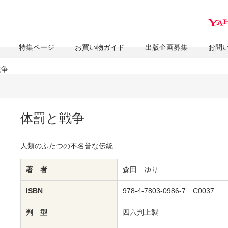
特集ページ
お買い物ガイド
出版企画募集
お問
戦争
体罰と戦争
人類のふたつの不名誉な伝統
著 者
森田 ゆり
ISBN
978-4-7803-0986-7 C0037
判 型
四六判上製