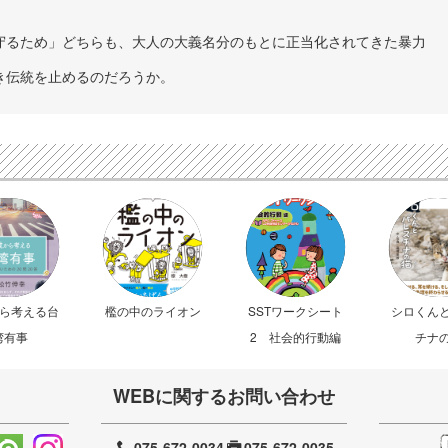
守るため」どちらも、大人の大義名分のもとに正当化されてきた暴力
き伝統を止めるのだろうか。
から考える台
檻の中のライオン
SSTワークシート
シロくん
湾有事
2 社会的行動編
チナ
WEBに関するお問い合わせ
075-672-0034
075-672-0035