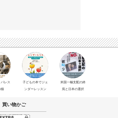
とパレス
子どもの本でジェ
米国一極支配の終
の猫
ンダーレッスン
焉と日本の選択
買い物かご