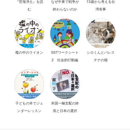
『苦海浄土』を読
なぜ中東で戦争が
13歳から考える台
む
終わらないのか
湾有事
檻の中のライオン
SSTワークシート
シロくんとパレス
2 社会的行動編
チナの猫
子どもの本でジェ
米国一極支配の終
ンダーレッスン
焉と日本の選択