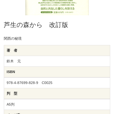
芦生の森から 改訂版
関西の秘境
著 者
鈴木 元
ISBN
978-4-87699-828-9 C0025
判 型
A5判