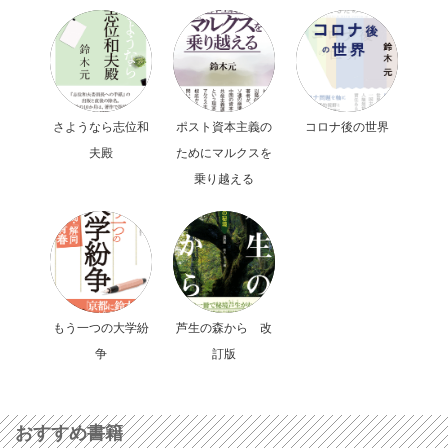
さようなら志位和
ポスト資本主義の
コロナ後の世界
夫殿
ためにマルクスを
乗り越える
もう一つの大学紛
芦生の森から 改
争
訂版
おすすめ書籍