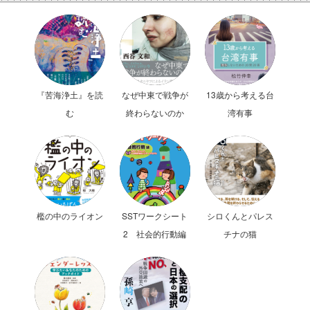
『苦海浄土』を読
なぜ中東で戦争が
13歳から考える台
む
終わらないのか
湾有事
檻の中のライオン
SSTワークシート
シロくんとパレス
2 社会的行動編
チナの猫