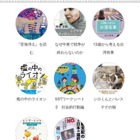
『苦海浄土』を読
なぜ中東で戦争が
13歳から考える台
む
終わらないのか
湾有事
檻の中のライオン
SSTワークシート
シロくんとパレス
2 社会的行動編
チナの猫