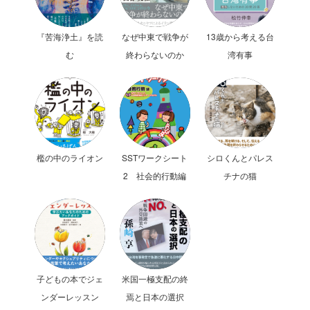
『苦海浄土』を読
なぜ中東で戦争が
13歳から考える台
む
終わらないのか
湾有事
檻の中のライオン
SSTワークシート
シロくんとパレス
2 社会的行動編
チナの猫
子どもの本でジェ
米国一極支配の終
ンダーレッスン
焉と日本の選択