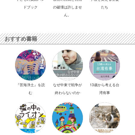
ドブック
の破壊は許しませ
たち
ん。
おすすめ書籍
『苦海浄土』を読
なぜ中東で戦争が
13歳から考える台
む
終わらないのか
湾有事