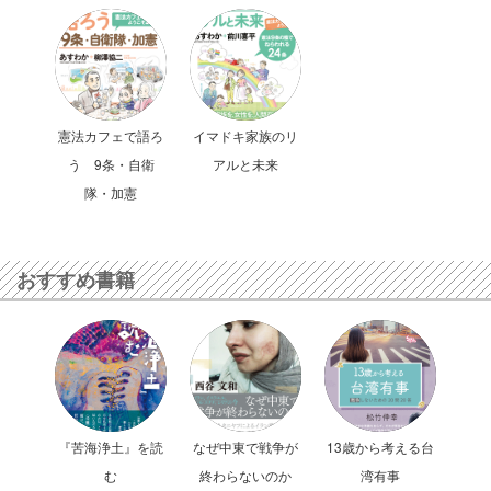
憲法カフェで語ろ
イマドキ家族のリ
う 9条・自衛
アルと未来
隊・加憲
おすすめ書籍
『苦海浄土』を読
なぜ中東で戦争が
13歳から考える台
む
終わらないのか
湾有事