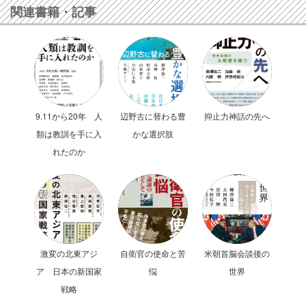
関連書籍・記事
9.11から20年 人
辺野古に替わる豊
抑止力神話の先へ
類は教訓を手に入
かな選択肢
れたのか
激変の北東アジ
自衛官の使命と苦
米朝首脳会談後の
ア 日本の新国家
悩
世界
戦略