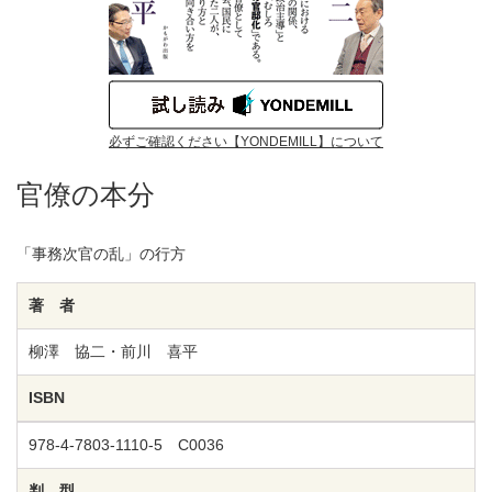
必ずご確認ください【YONDEMILL】について
官僚の本分
「事務次官の乱」の行方
著 者
柳澤 協二・前川 喜平
ISBN
978-4-7803-1110-5 C0036
判 型