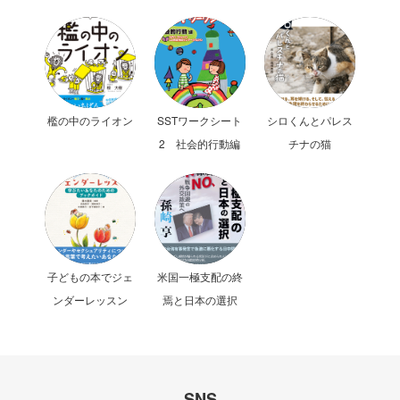
檻の中のライオン
SSTワークシート
シロくんとパレス
2 社会的行動編
チナの猫
子どもの本でジェ
米国一極支配の終
ンダーレッスン
焉と日本の選択
SNS