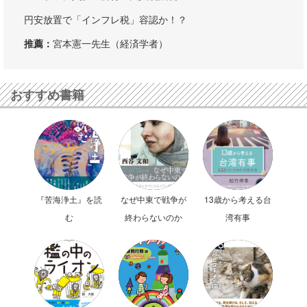
円安放置で「インフレ税」容認か！？
推薦：
宮本憲一先生（経済学者）
おすすめ書籍
『苦海浄土』を読
なぜ中東で戦争が
13歳から考える台
む
終わらないのか
湾有事