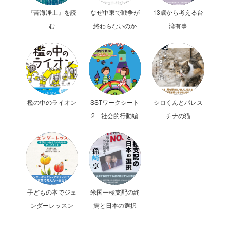
『苦海浄土』を読
なぜ中東で戦争が
13歳から考える台
む
終わらないのか
湾有事
檻の中のライオン
SSTワークシート
シロくんとパレス
2 社会的行動編
チナの猫
子どもの本でジェ
米国一極支配の終
ンダーレッスン
焉と日本の選択