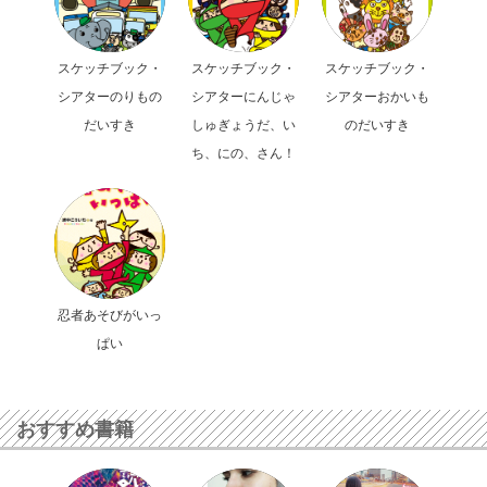
スケッチブック・
スケッチブック・
スケッチブック・
シアターのりもの
シアターにんじゃ
シアターおかいも
だいすき
しゅぎょうだ、い
のだいすき
ち、にの、さん！
忍者あそびがいっ
ぱい
おすすめ書籍