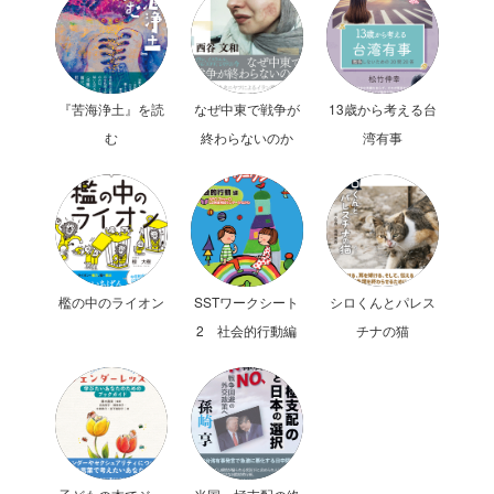
『苦海浄土』を読
なぜ中東で戦争が
13歳から考える台
む
終わらないのか
湾有事
檻の中のライオン
SSTワークシート
シロくんとパレス
2 社会的行動編
チナの猫