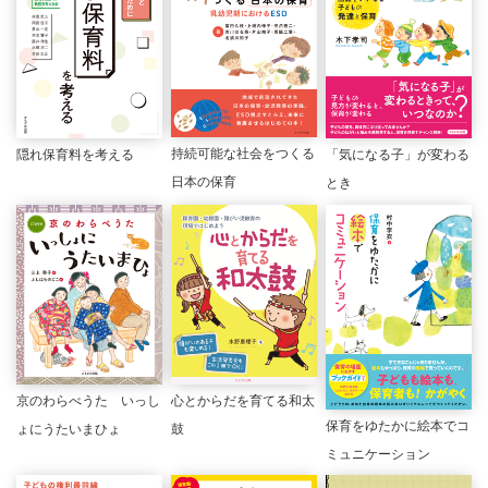
持続可能な社会をつくる
「気になる子」が変わる
隠れ保育料を考える
日本の保育
とき
京のわらべうた いっし
心とからだを育てる和太
保育をゆたかに絵本でコ
ょにうたいまひょ
鼓
ミュニケーション