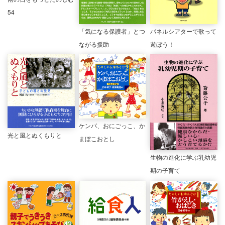
54
「気になる保護者」とつ
パネルシアターで歌って
ながる援助
遊ぼう！
ケンパ、おにごっこ、か
光と風とぬくもりと
まぼこおとし
生物の進化に学ぶ乳幼児
期の子育て