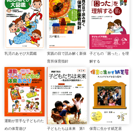
乳児のあそび大図鑑
実践の目で読み解く新保
子どもの「困った」を理
育所保育指針
解する
運動が苦手な子どものた
めの体育遊び
子どもたちは未来 第1
保育に生かす紙芝居