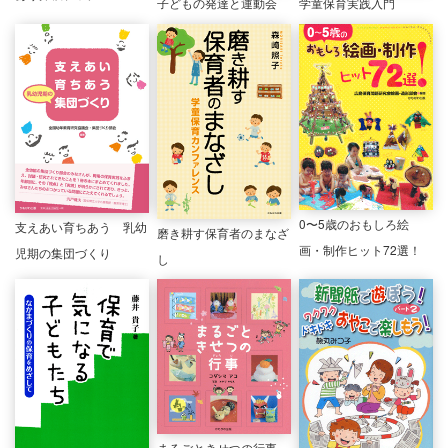
子どもの発達と運動会
学童保育実践入門
0〜5歳のおもしろ絵
支えあい育ちあう 乳幼
磨き耕す保育者のまなざ
画・制作ヒット72選！
児期の集団づくり
し
まるごときせつの行事