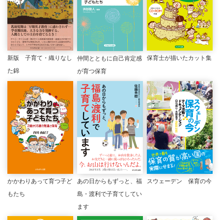
新版 子育て・織りなし
保育士が描いたカット集
仲間とともに自己肯定感
た錦
が育つ保育
かかわりあって育つ子ど
あの日からもずっと、福
スウェーデン 保育の今
もたち
島・渡利で子育てしてい
ます