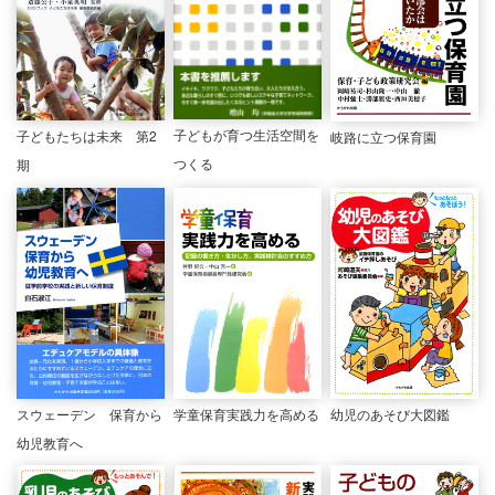
子どもが育つ生活空間を
子どもたちは未来 第2
岐路に立つ保育園
つくる
期
スウェーデン 保育から
学童保育実践力を高める
幼児のあそび大図鑑
幼児教育へ