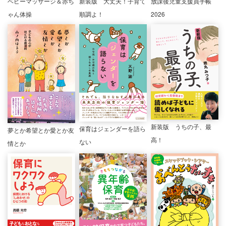
ベビーマッサージ＆赤ち
新装版 大丈夫！子育て
放課後児童支援員手帳
ゃん体操
順調よ！
2026
新装版 うちの子、最
保育はジェンダーを語ら
夢とか希望とか愛とか友
高！
ない
情とか