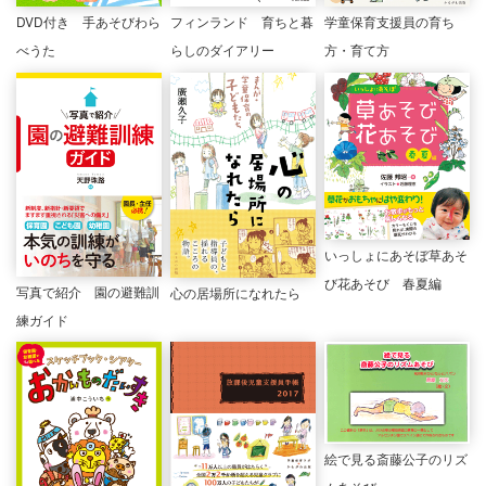
DVD付き 手あそびわら
学童保育支援員の育ち
フィンランド 育ちと暮
べうた
方・育て方
らしのダイアリー
いっしょにあそぼ草あそ
び花あそび 春夏編
写真で紹介 園の避難訓
心の居場所になれたら
練ガイド
絵で見る斎藤公子のリズ