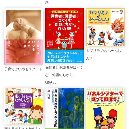
期
カブリモノdeへ〜んし
ん！
保育者と保護者がはぐく
子育てはいつもスタート
む「対話のちから」
Q&A55
雨の日をもっとたのしむ