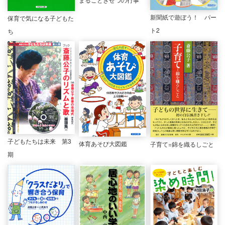
新聞紙で遊ぼう！ パー
保育で気になる子どもた
ト2
ち
子どもたちは未来 第3
体育あそび大図鑑
子育て=錦を織るしごと
期