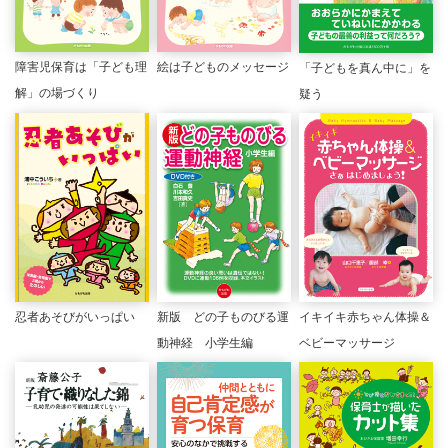
障害児保育は「子ども理
絵は子どものメッセージ
「子どもを真ん中に」を
解」の場づくり
疑う
忍者あそびがいっぱい
新版 どの子ものびる運
イキイキ赤ちゃん体操＆
動神経 小学生編
ベビーマッサージ