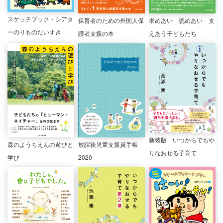
スケッチブック・シアタ
保育者のための外国人保
求めあい 認めあい 支
ーのりものだいすき
護者支援の本
えあう子どもたち
新装版 いつからでもや
森のようちえんの遊びと
放課後児童支援員手帳
りなおせる子育て
学び
2020