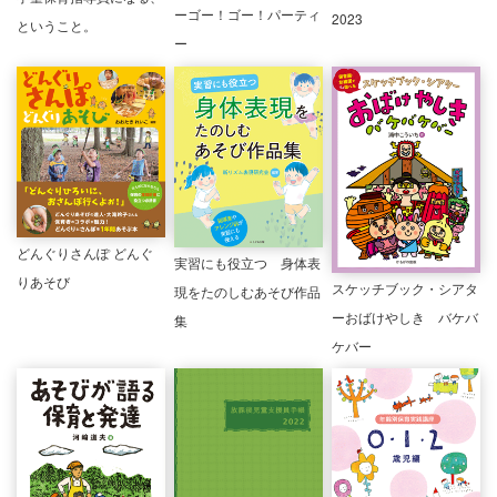
ーゴー！ゴー！パーティ
2023
ということ。
ー
どんぐりさんぽ どんぐ
実習にも役立つ 身体表
りあそび
スケッチブック・シアタ
現をたのしむあそび作品
ーおばけやしき バケバ
集
ケバー