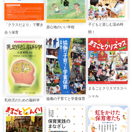
子どもと楽しむ染め時
「クラスだより」で響き
居心地のいい学校
間！
合う保育
まるごとクリスマススペ
シャル
協働の子育てと学童保育
乳幼児のための脳科学