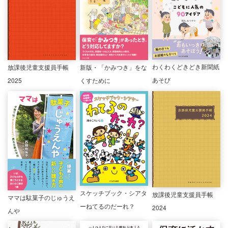
わくわくどきどき新聞紙
放課後児童支援員手帳
新版・「かみつき」をな
あそび
2025
くすために
スケッチブック・シアタ
放課後児童支援員手帳
ママは駄菓子のじゅうえ
ーねてるのだーれ？
2024
んや