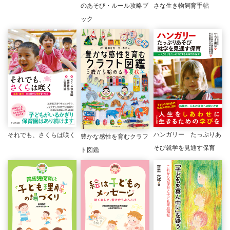
のあそび・ルール攻略ブ
さな生き物飼育手帖
ック
ハンガリー たっぷりあ
それでも、さくらは咲く
豊かな感性を育むクラフ
そび就学を見通す保育
ト図鑑