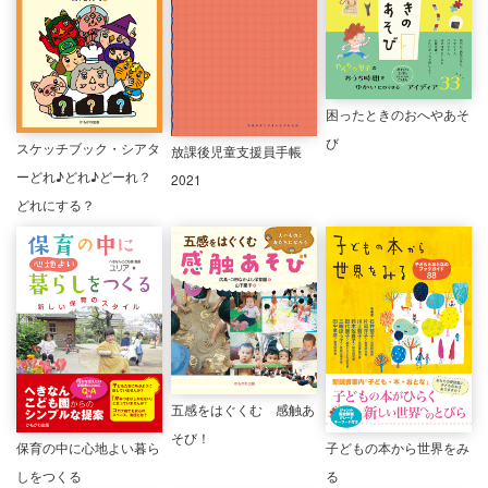
困ったときのおへやあそ
び
スケッチブック・シアタ
放課後児童支援員手帳
ーどれ♪どれ♪どーれ？
2021
どれにする？
五感をはぐくむ 感触あ
そび！
保育の中に心地よい暮ら
子どもの本から世界をみ
しをつくる
る