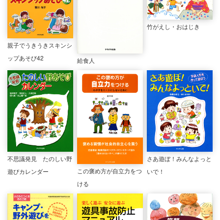
竹がえし・おはじき
親子でうきうきスキンシ
ップあそび42
給食人
不思議発見 たのしい野
さあ遊ぼ！みんなよっと
この褒め方が自立力をつ
遊びカレンダー
いで！
ける