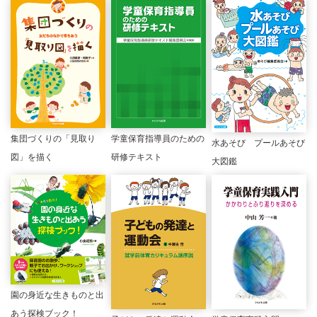
集団づくりの「見取り
学童保育指導員のための
水あそび プールあそび
図」を描く
研修テキスト
大図鑑
園の身近な生きものと出
あう探検ブック！