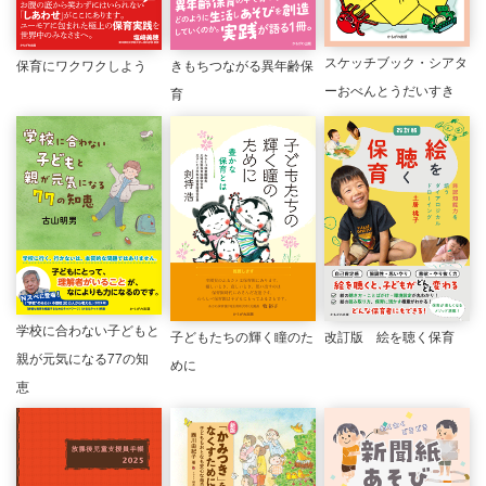
スケッチブック・シアタ
保育にワクワクしよう
きもちつながる異年齢保
ーおべんとうだいすき
育
学校に合わない子どもと
子どもたちの輝く瞳のた
改訂版 絵を聴く保育
親が元気になる77の知
めに
恵