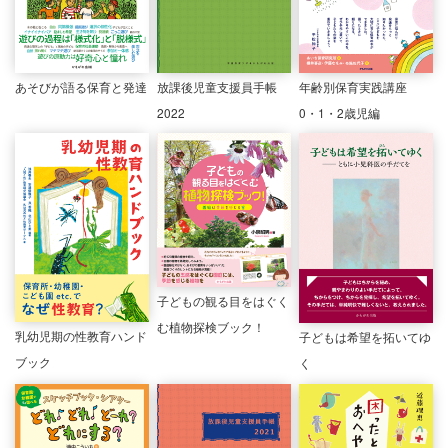
年齢別保育実践講座
あそびが語る保育と発達
放課後児童支援員手帳
0・1・2歳児編
2022
子どもの観る目をはぐく
む植物探検ブック！
乳幼児期の性教育ハンド
子どもは希望を拓いてゆ
ブック
く